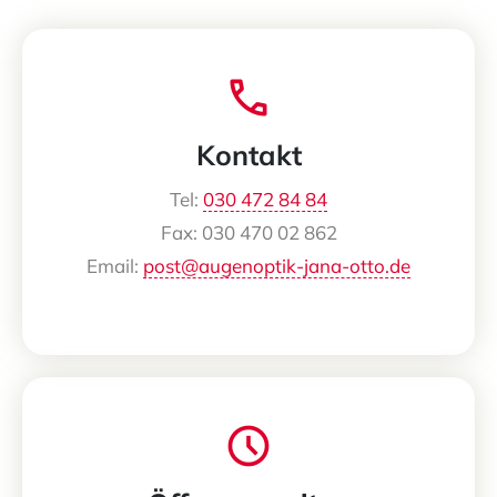
Kontakt
Tel:
030 472 84 84
Fax: 030 470 02 862
Email:
post@
augenoptik-jana-otto.de